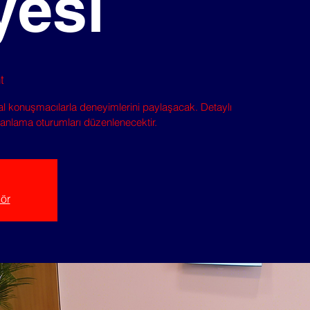
yesi
t
bal konuşmacılarla deneyimlerini paylaşacak. Detaylı
planlama oturumları düzenlenecektir.
gör