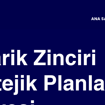
ANA S
rik Zinciri
tejik Plan