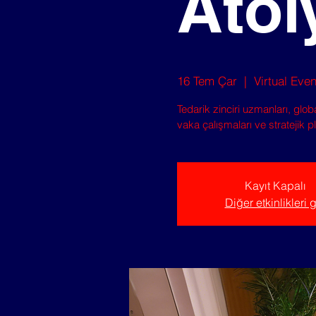
Atöl
16 Tem Çar
  |  
Virtual Even
Tedarik zinciri uzmanları, glo
vaka çalışmaları ve stratejik 
Kayıt Kapalı
Diğer etkinlikleri 